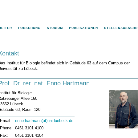
BEITER
FORSCHUNG
STUDIUM
PUBLIKATIONEN
STELLENAUSSCHR
Kontakt
as Institut für Biologie befindet sich in Gebäude 63 auf dem Campus der
niversität zu Lübeck.
Prof. Dr. rer. nat. Enno Hartmann
nstitut für Biologie
Ratzeburger Allee 160
23562 Lübeck
Gebäude 63, Raum 120
Email:
enno.hartmann(at)uni-luebeck.de
Phone:
0451 3101 4100
Fax:
0451 3101 4104